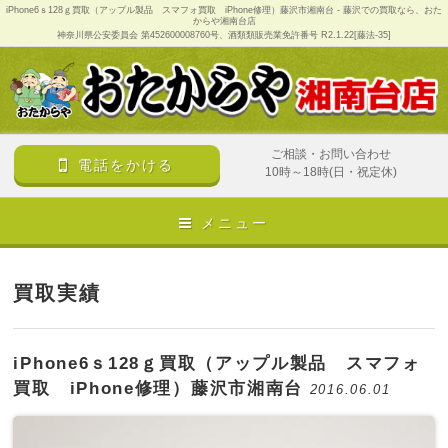
iPhone6ｓ128ｇ買取（アップル製品 スマフォ買取 iPhone修理）藤沢市湘南台 - 藤沢での買取なら、おた
からや湘南台店
神奈川県公安委員会 第452600008760号、酒類類販売業免許番号 R2.1.22[藤法-35]
ご相談・お問い合わせ
電話をかける
10時～18時(日・祝定休)
メニュー
買取実績
iPhone6ｓ128ｇ買取（アップル製品 スマフォ
買取 iPhone修理）藤沢市湘南台
2016.06.01