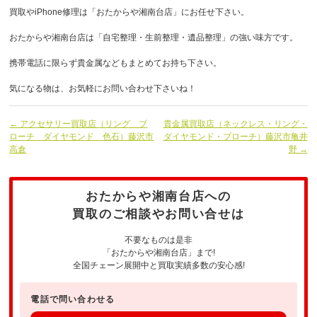
買取やiPhone修理は「おたからや湘南台店」にお任せ下さい。
おたからや湘南台店は「自宅整理・生前整理・遺品整理」の強い味方です。
携帯電話に限らず貴金属などもまとめてお持ち下さい。
気になる物は、お気軽にお問い合わせ下さいね！
← アクセサリー買取店（リング ブ
貴金属買取店（ネックレス・リング・
ローチ ダイヤモンド 色石）藤沢市
ダイヤモンド・ブローチ）藤沢市亀井
高倉
野 →
おたからや湘南台店への
買取のご相談やお問い合せは
不要なものは是非
「おたからや湘南台店」まで!
全国チェーン展開中と買取実績多数の安心感!
電話で問い合わせる