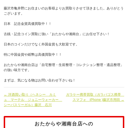
藤沢市亀井野にお住まいのお客様よりお買取りさせて頂きました。ありがとう
ございます。
日本 記念金貨高価買取中！！
古銭・記念コイン買取に強い「おたからや湘南台」にお任せ下さい！
日本のコインだけでなく外国金貨も大歓迎です。
特に中国金貨や紙幣は高価買取中！！
おたからや湘南台店は「自宅整理・生前整理・コレクション整理・遺品整理」
の強い味方です。
まずは、気になる物はお問い合わせ下さいね！
← 洋酒買い取り（ヘネシー カミ
ガラケー携帯買取（ガラパゴス携帯
ュ マーテル ジョニーウォーカー
スマフォ iPhone )藤沢市用田 →
シーバスリーガル）藤沢 石川
おたからや湘南台店への