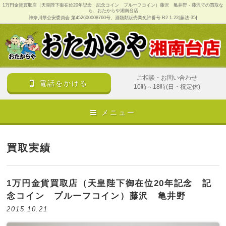
1万円金貨買取店（天皇陛下御在位20年記念 記念コイン プルーフコイン）藤沢 亀井野 - 藤沢での買取な
ら、おたからや湘南台店
神奈川県公安委員会 第452600008760号、酒類類販売業免許番号 R2.1.22[藤法-35]
ご相談・お問い合わせ
電話をかける
10時～18時(日・祝定休)
メニュー
買取実績
1万円金貨買取店（天皇陛下御在位20年記念 記
念コイン プルーフコイン）藤沢 亀井野
2015.10.21