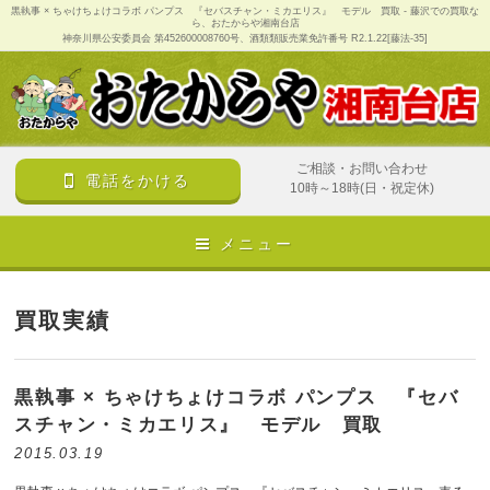
黒執事 × ちゃけちょけコラボ パンプス 『セバスチャン・ミカエリス』 モデル 買取 - 藤沢での買取な
ら、おたからや湘南台店
神奈川県公安委員会 第452600008760号、酒類類販売業免許番号 R2.1.22[藤法-35]
ご相談・お問い合わせ
電話をかける
10時～18時(日・祝定休)
メニュー
買取実績
黒執事 × ちゃけちょけコラボ パンプス 『セバ
スチャン・ミカエリス』 モデル 買取
2015.03.19