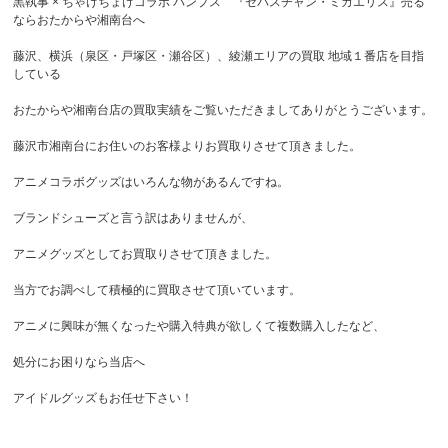
黒執事 × ちゃけちょけコラボ パンプス 『セバスチャン・ミカエリス』売る
ならおたからや湘南台へ
藤沢、横浜（泉区・戸塚区・瀬谷区）、綾瀬エリアの買取 地域１番店を目指
している
おたからや湘南台店の買取実績をご覧いただきましてありがとうございます。
藤沢市湘南台にお住いのお客様よりお買取りさせて頂きました。
アニメコラボグッズはいろんな物があるんですね。
ブランドシューズと言う訳はありませんが、
アニメグッズとしてお買取りさせて頂きました。
当方でお調べして積極的に買取させて頂いています。
アニメに興味が無くなったや購入特典が欲しくて複数購入したなど、
処分にお困りなら当店へ
アイドルグッズもお任せ下さい！