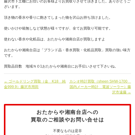
藤沢市下土棚にお住いのお客様よりお買取りさせて頂きました。ありがとうご
ざいます。
頂き物の香水や香りに飽きてしまった物を沢山お持ち頂けました。
使いかけや箱無しなど状態が様々ですが、全てお買取り可能です。
使わない香水や化粧品は、おたからや湘南台店が買取しますよ
おたからや湘南台店は「ブランド品・香水買取・化粧品買取」買取の強い味方
です。
買取品目数 地域ＮＯ1おたからや湘南台にお手伝いさせて下さいね。
← ゴールドリング買取（金 K18 純
カシオ時計買取（sheen SHW-1700
金999.9）藤沢市用田
国内メーカー時計 電波ソーラー）藤
沢市遠藤 →
おたからや湘南台店への
買取のご相談やお問い合せは
不要なものは是非