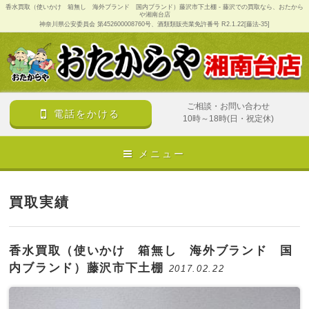
香水買取（使いかけ 箱無し 海外ブランド 国内ブランド）藤沢市下土棚 - 藤沢での買取なら、おたから
や湘南台店
神奈川県公安委員会 第452600008760号、酒類類販売業免許番号 R2.1.22[藤法-35]
ご相談・お問い合わせ
電話をかける
10時～18時(日・祝定休)
メニュー
買取実績
香水買取（使いかけ 箱無し 海外ブランド 国
内ブランド）藤沢市下土棚
2017.02.22