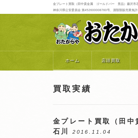
金プレート買取（田中貴金属 ゴールドバー 景品）藤沢市石
神奈川県公安委員会 第452600008760号、酒類類販売業免許番号 
ホーム
店頭買取
買取実績
金プレート買取（田中
石川
2016.11.04