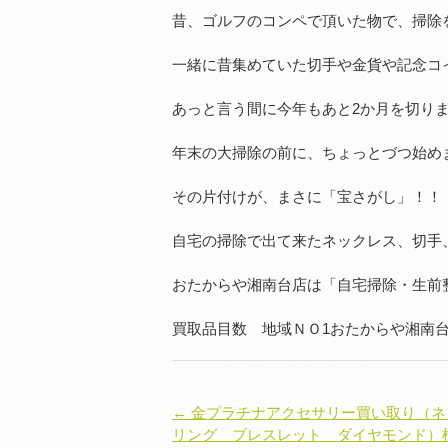
昔、ゴルフのコンペで頂いた物で、掃除
一緒に昔集めていた切手や金貨や記念コ
あっと言う間に今年もあと2か月を切り
年末の大掃除の前に、ちょっとづつ始め
その片付けが、まさに「宝さがし」！！
自宅の掃除で出て来たネックレス、切手
おたからや湘南台店は「自宅掃除・生前
買取品目数 地域ＮＯ1おたからや湘南
← 金プラチナアクセサリー買い取り（
リング ブレスレット ダイヤモンド）