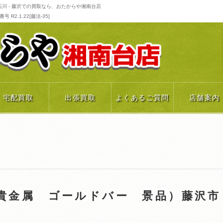
川 - 藤沢での買取なら、おたからや湘南台店
R2.1.22[藤法-35]
宅配買取
出張買取
よくあるご質問
店舗案内
貴金属 ゴールドバー 景品）藤沢市