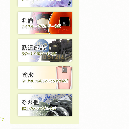
バッ
 →