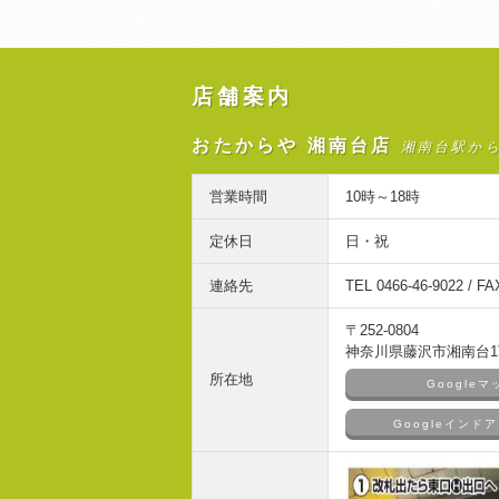
店舗案内
おたからや 湘南台店
湘南台駅か
営業時間
10時～18時
定休日
日・祝
連絡先
TEL 0466-46-9022 / FA
〒252-0804
神奈川県藤沢市湘南台1丁
所在地
Google
Googleイン