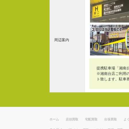
周辺案内
提携駐車場「湘南
※湘南台店ご利用の
ト致します。駐車
ホーム
店頭買取
宅配買取
出張買取
よ