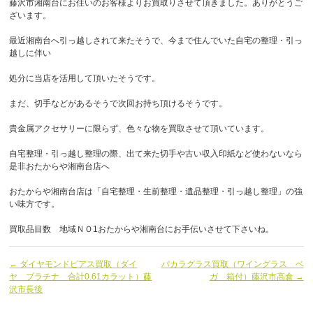
藤沢市湘南台にお住いのお客様よりお買取りさせて頂きました。ありがとうご
ざいます。
最近湘南台へ引っ越しされて来たそうで、今まで住んでいた自宅の整理・引っ
越しに伴い
処分に当店を活用して頂いたそうです。
まだ、切手などがあるそうで次回お持ち頂けるそうです。
貴金属アクセサリーに限らず、色々な物を買取させて頂いています。
自宅整理・引っ越し整理の際、出て来た切手や古い収入印紙など使わないなら
是非おたからや湘南台店へ
おたからや湘南台店は「自宅整理・生前整理・遺品整理・引っ越し整理」の強
い味方です。
買取品目数 地域ＮＯ1おたからや湘南台にお手伝いさせて下さいね。
← ダイヤモンドピアス買取（ダイ
バカラグラス買取（ワイングラス ベ
ヤ プラチナ 合計0.61カラット）藤
ガ 箱付）藤沢市高倉 →
沢市長後