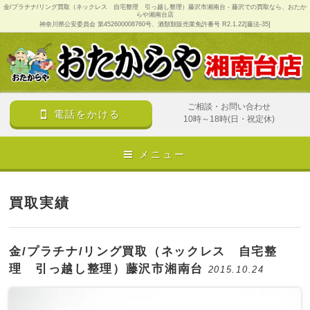
金/プラチナ/リング買取（ネックレス 自宅整理 引っ越し整理）藤沢市湘南台 - 藤沢での買取なら、おたか
らや湘南台店
神奈川県公安委員会 第452600008760号、酒類類販売業免許番号 R2.1.22[藤法-35]
ご相談・お問い合わせ
電話をかける
10時～18時(日・祝定休)
メニュー
買取実績
金/プラチナ/リング買取（ネックレス 自宅整
理 引っ越し整理）藤沢市湘南台
2015.10.24