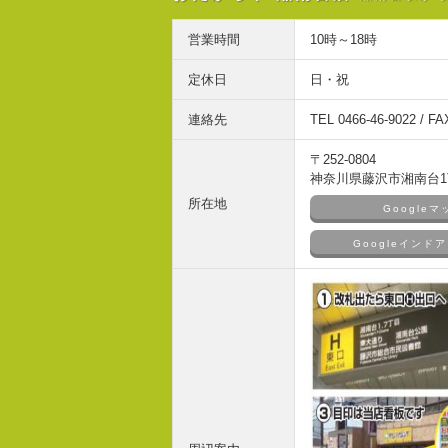
営業時間
10時～18時
定休日
日・祝
連絡先
TEL 0466-46-9022 / FA
〒252-0804
神奈川県藤沢市湘南台1丁
所在地
Google
Googleイン