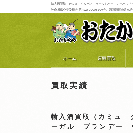
輸入酒買取（カミュ クルボア オールドパー シーバスリー
神奈川県公安委員会 第452600008760号、酒類類販売業免許番号 
ホーム
店頭買取
買取実績
輸入酒買取（カミュ 
ーガル ブランデー 