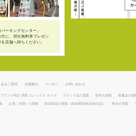
台パーキングセンター」
方に、30分無料券プレゼン
券を店舗へ持ちください。
くあるご質問
店舗案内
クーポン
お問い合わせ
ブランド時計 買取 ロレックス オメガ
ブランド品の買取
切手の買取
骨董品の買
取
お酒（洋酒）の買取
鉄道部品の買取（鉄道模型/鉄道放出品）
香水の買取
部