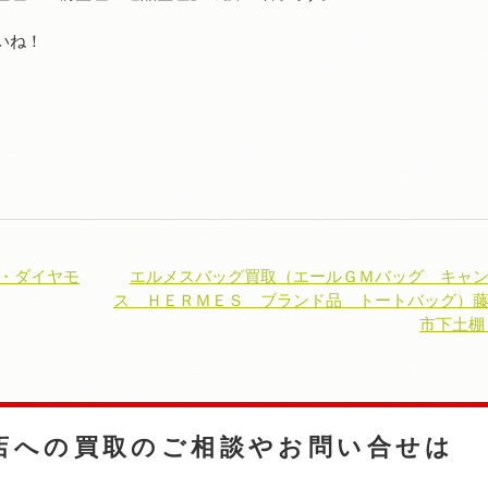
いね！
グ・ダイヤモ
エルメスバッグ買取（エールＧＭバッグ キャ
ス ＨＥＲＭＥＳ ブランド品 トートバッグ）
市下土棚
店への
買取のご相談やお問い合せは