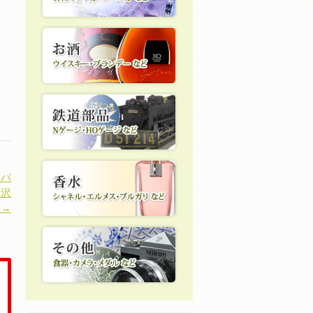
ンバ
藤沢
 →