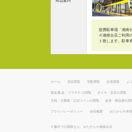
周辺案内
提携駐車場「湘南
※湘南台店ご利用の
ト致します。駐車
ホーム
店頭買取
宅配買取
出張買取
よ
貴金属 金・プラチナ の買取
ダイヤ・宝石の買取
古銭・古弊紙・記念コインの買取
金券・商品券の買
プライバシーポリシー
会社概要
おたからや本
©
藤沢での買取なら、おたからや湘南台店