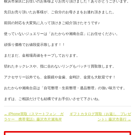
横浜市泉区にお住いのお客様よりお売り頂けました！ありがとうございます。
先日お売り頂いたお客様が、ご自分のお母さまをお連れ頂きました。
前回の対応を大変気に入って頂けきご紹介頂けたそうです♪
使っていないジュエリーは「おたからや湘南台店」にお任せください。
頑張り価格でお値段提示致します！！
まだまだ、金相場高値をキープしております。
切れたネックレスや、指に合わないリングもバッチリ買取致します。
アクセサリー以外でも、金眼鏡や金歯、金時計、金貨も大歓迎です！
おたからや湘南台店は「自宅整理・生前整理・遺品整理」の強い味方です。
まずは、ご相談だけでも結構ですお手伝いさせて下さいね。
← iPhone買取（スマートフォン ガ
ギフトカタログ買取（お返し プレゼ
ラケー 携帯電話）藤沢市片瀬海岸
ント）藤沢市善行 →