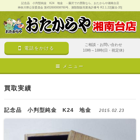
記念品 小判型純金 K24 地金 - 藤沢での買取なら、おたからや湘南台店
神奈川県公安委員会 第452600008760号、酒類類販売業免許番号 R2.1.22[藤法-35]
ご相談・お問い合わせ
電話をかける
10時～18時(日・祝定休)
メニュー
買取実績
記念品 小判型純金 K24 地金
2015.02.23