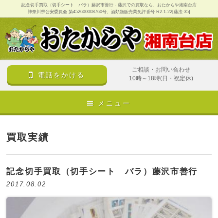
記念切手買取（切手シート バラ）藤沢市善行 - 藤沢での買取なら、おたからや湘南台店
神奈川県公安委員会 第452600008760号、酒類類販売業免許番号 R2.1.22[藤法-35]
ご相談・お問い合わせ
電話をかける
10時～18時(日・祝定休)
メニュー
買取実績
記念切手買取（切手シート バラ）藤沢市善行
2017.08.02