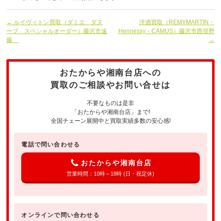
← ルイヴィトン買取（ダミエ ダヌ
洋酒買取（REMYMARTIN・
ーブ スペシャルオーダー）藤沢市遠
Hennessy・CAMUS）藤沢市西俣野
藤
→
おたからや湘南台店への
買取のご相談やお問い合せは
不要なものは是非
「おたからや湘南台店」まで!
全国チェーン展開中と買取実績多数の安心感!
電話で問い合わせる
おたからや湘南台店
営業時間：10時～18時 (日・祝定休)
オンラインで問い合わせる