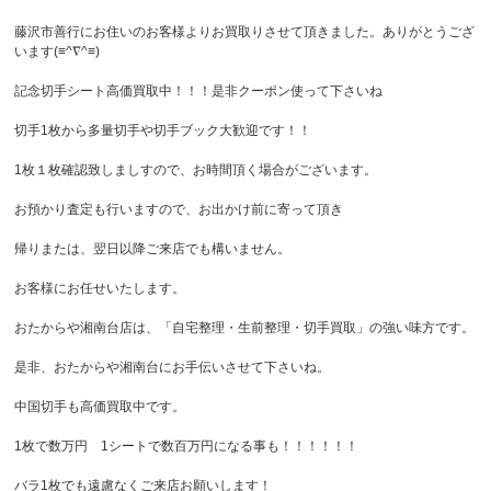
藤沢市善行にお住いのお客様よりお買取りさせて頂きました。ありがとうござ
います(≡^∇^≡)
記念切手シート高価買取中！！！是非クーポン使って下さいね
切手1枚から多量切手や切手ブック大歓迎です！！
1枚１枚確認致しましすので、お時間頂く場合がございます。
お預かり査定も行いますので、お出かけ前に寄って頂き
帰りまたは、翌日以降ご来店でも構いません。
お客様にお任せいたします。
おたからや湘南台店は、「自宅整理・生前整理・切手買取」の強い味方です。
是非、おたからや湘南台にお手伝いさせて下さいね。
中国切手も高価買取中です。
1枚で数万円 1シートで数百万円になる事も！！！！！！
バラ1枚でも遠慮なくご来店お願いします！