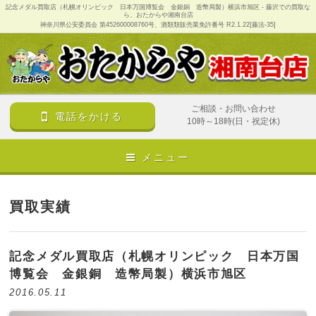
記念メダル買取店（札幌オリンピック 日本万国博覧会 金銀銅 造幣局製）横浜市旭区 - 藤沢での買取な
ら、おたからや湘南台店
神奈川県公安委員会 第452600008760号、酒類類販売業免許番号 R2.1.22[藤法-35]
ご相談・お問い合わせ
電話をかける
10時～18時(日・祝定休)
メニュー
買取実績
記念メダル買取店（札幌オリンピック 日本万国
博覧会 金銀銅 造幣局製）横浜市旭区
2016.05.11