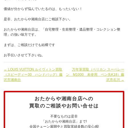
価値が分からず悩んでいたるのは、もったいない！
是非、おたからや湘南台店にご相談下さい。
おたからや湘南台店は、「自宅整理・生前整理・遺品整理・コレクション整
理」の強い味方です。
まずは、ご相談だけでも結構です
お手伝いさせて下さいね。
← LOUIS VUITTON ルイヴィトン買取
万年筆買取（ペリカン スーベレー
（スピーディー30 ハンドバッグ）藤
ン M1000 未使用 ペン先K18）藤
沢市湘南台
沢市石川 →
おたからや湘南台店への
買取のご相談やお問い合せは
不要なものは是非
「おたからや湘南台店」まで!
全国チェーン展開中と買取実績多数の安心感!