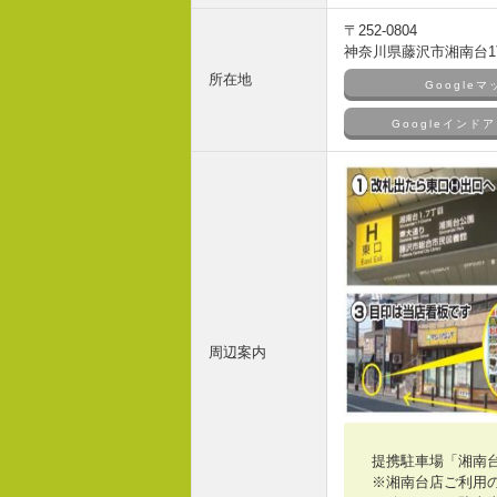
〒252-0804
神奈川県藤沢市湘南台1丁
所在地
Google
Googleイン
周辺案内
提携駐車場「湘南
※湘南台店ご利用の