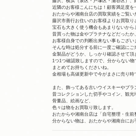
藤沢、横浜（泉区・戸塚区・瀬谷区）、
近隣のお客様こんにちは！顧客満足度を
おたからや湘南台店の買取実績をご覧い
藤沢市善行お住いのお客様よりお買取り
宝石も大きく使う機会もあまりないから
昔買った物は金やプラチナなどだったか
お客様自身での判断出来ない事もござい
そんな時は処分する前に一度ご確認にご
金製品がどうか、しっかり確認させて頂
1つ1つ確認致しますので、分からない物
まとめてお持ちくださいね。
金相場も高値更新中で今がまさに売り時
また、飾ってある古いウイスキーやブラ
昔コレクションした切手やコイン、観光
骨董品、絵画など、
色々は物をお買取り致します。
おたからや湘南台店は「自宅整理・生前
分からない物は、おたからや湘南台にお