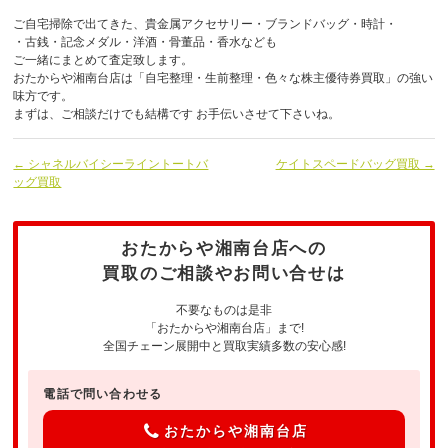
ご自宅掃除で出てきた、貴金属アクセサリー・ブランドバッグ・時計・
・古銭・記念メダル・洋酒・骨董品・香水なども
ご一緒にまとめて査定致します。
おたからや湘南台店は「自宅整理・生前整理・色々な株主優待券買取」の強い
味方です。
まずは、ご相談だけでも結構です お手伝いさせて下さいね。
← シャネルバイシーライントートバ
ケイトスペードバッグ買取 →
ッグ買取
おたからや湘南台店への
買取のご相談やお問い合せは
不要なものは是非
「おたからや湘南台店」まで!
全国チェーン展開中と買取実績多数の安心感!
電話で問い合わせる
おたからや湘南台店