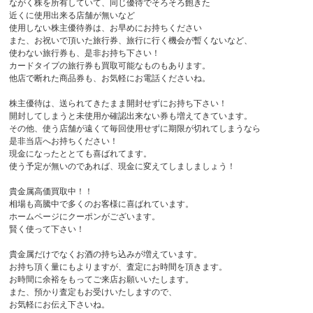
ながく株を所有していて、同じ優待でそろそろ飽きた
近くに使用出来る店舗が無いなど
使用しない株主優待券は、お早めにお持ちください
また、お祝いで頂いた旅行券、旅行に行く機会が暫くないなど、
使わない旅行券も、是非お持ち下さい！
カードタイプの旅行券も買取可能なものもあります。
他店で断れた商品券も、お気軽にお電話くださいね。
株主優待は、送られてきたまま開封せずにお持ち下さい！
開封してしまうと未使用か確認出来ない券も増えてきています。
その他、使う店舗が遠くて毎回使用せずに期限が切れてしまうなら
是非当店へお持ちください！
現金になったととても喜ばれてます。
使う予定が無いのであれば、現金に変えてしましましょう！
貴金属高価買取中！！
相場も高騰中で多くのお客様に喜ばれています。
ホームページにクーポンがございます。
賢く使って下さい！
貴金属だけでなくお酒の持ち込みが増えています。
お持ち頂く量にもよりますが、査定にお時間を頂きます。
お時間に余裕をもってご来店お願いいたします。
また、預かり査定もお受けいたしますので、
お気軽にお伝え下さいね。