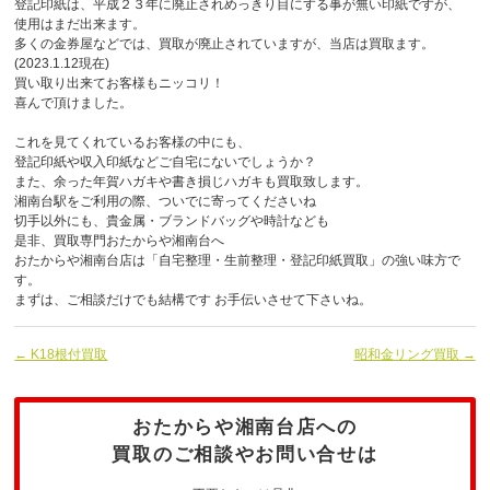
登記印紙は、平成２３年に廃止されめっきり目にする事が無い印紙ですが、
使用はまだ出来ます。
多くの金券屋などでは、買取が廃止されていますが、当店は買取ます。
(2023.1.12現在)
買い取り出来てお客様もニッコリ！
喜んで頂けました。
これを見てくれているお客様の中にも、
登記印紙や収入印紙などご自宅にないでしょうか？
また、余った年賀ハガキや書き損じハガキも買取致します。
湘南台駅をご利用の際、ついでに寄ってくださいね
切手以外にも、貴金属・ブランドバッグや時計なども
是非、買取専門おたからや湘南台へ
おたからや湘南台店は「自宅整理・生前整理・登記印紙買取」の強い味方で
す。
まずは、ご相談だけでも結構です お手伝いさせて下さいね。
← K18根付買取
昭和金リング買取 →
おたからや湘南台店への
買取のご相談やお問い合せは