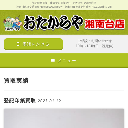
登記印紙買取 - 藤沢での買取なら、おたからや湘南台店
神奈川県公安委員会 第452600008760号、酒類類販売業免許番号 R2.1.22[藤法-35]
ご相談・お問い合わせ
電話をかける
10時～18時(日・祝定休)
メニュー
買取実績
登記印紙買取
2023.01.12