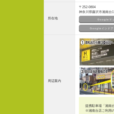
〒252-0804
神奈川県藤沢市湘南台1丁
所在地
Google
Googleイン
周辺案内
提携駐車場「湘南
※湘南台店ご利用の