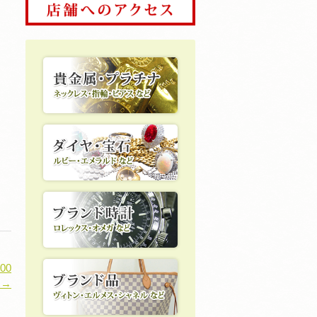
00
 →