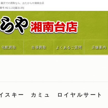
 藤沢での買取なら、おたからや湘南台店
R2.1.22[藤法-35]
宅配買取
出張買取
よくあるご質問
店舗案内
ウイスキー カミュ ロイヤルサー