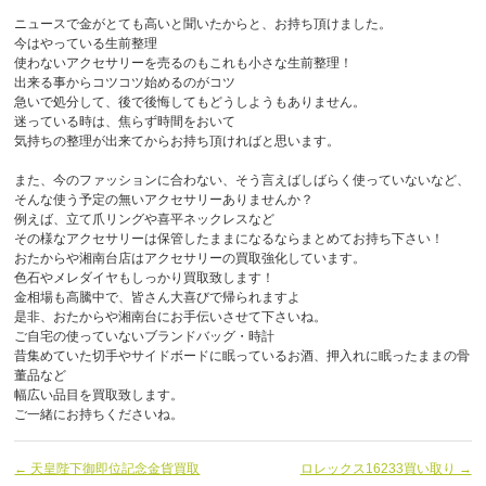
ニュースで金がとても高いと聞いたからと、お持ち頂けました。
今はやっている生前整理
使わないアクセサリーを売るのもこれも小さな生前整理！
出来る事からコツコツ始めるのがコツ
急いで処分して、後で後悔してもどうしようもありません。
迷っている時は、焦らず時間をおいて
気持ちの整理が出来てからお持ち頂ければと思います。
また、今のファッションに合わない、そう言えばしばらく使っていないなど、
そんな使う予定の無いアクセサリーありませんか？
例えば、立て爪リングや喜平ネックレスなど
その様なアクセサリーは保管したままになるならまとめてお持ち下さい！
おたからや湘南台店はアクセサリーの買取強化しています。
色石やメレダイヤもしっかり買取致します！
金相場も高騰中で、皆さん大喜びで帰られますよ
是非、おたからや湘南台にお手伝いさせて下さいね。
ご自宅の使っていないブランドバッグ・時計
昔集めていた切手やサイドボードに眠っているお酒、押入れに眠ったままの骨
董品など
幅広い品目を買取致します。
ご一緒にお持ちくださいね。
← 天皇陛下御即位記念金貨買取
ロレックス16233買い取り →