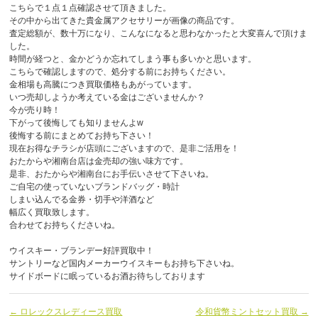
こちらで１点１点確認させて頂きました。
その中から出てきた貴金属アクセサリーが画像の商品です。
査定総額が、数十万になり、こんなになると思わなかったと大変喜んで頂けま
した。
時間が経つと、金かどうか忘れてしまう事も多いかと思います。
こちらで確認しますので、処分する前にお持ちください。
金相場も高騰につき買取価格もあがっています。
いつ売却しようか考えている金はございませんか？
今が売り時！
下がって後悔しても知りませんよw
後悔する前にまとめてお持ち下さい！
現在お得なチラシが店頭にございますので、是非ご活用を！
おたからや湘南台店は金売却の強い味方です。
是非、おたからや湘南台にお手伝いさせて下さいね。
ご自宅の使っていないブランドバッグ・時計
しまい込んでる金券・切手や洋酒など
幅広く買取致します。
合わせてお持ちくださいね。
ウイスキー・ブランデー好評買取中！
サントリーなど国内メーカーウイスキーもお持ち下さいね。
サイドボードに眠っているお酒お待ちしております
← ロレックスレディース買取
令和貨幣ミントセット買取 →