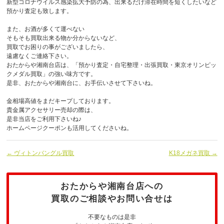
新型コロナウイルス感染拡大予防の為、出来るだけ滞在時間を短くしたいなど
預かり査定も致します。
また、お酒が多くて運べない
そもそも買取出来る物か分からないなど、
買取でお困りの事がございましたら、
遠慮なくご連絡下さい。
おたからや湘南台店は、「預かり査定・自宅整理・出張買取・東京オリンピッ
クメダル買取」の強い味方です。
是非、おたからや湘南台に、お手伝いさせて下さいね。
金相場高値をまだキープしております。
貴金属アクセサリー売却の際は、
是非当店をご利用下さいね♪
ホームページクーポンも活用してくださいね。
← ヴィトンバングル買取
K18メガネ買取 →
おたからや湘南台店への
買取のご相談やお問い合せは
不要なものは是非