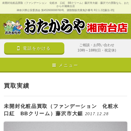
未開封化粧品買取（ファンデーション 化粧水 口紅 BBクリーム）藤沢市大鋸 - 藤沢での買取なら、おた
からや湘南台店
神奈川県公安委員会 第452600008760号、酒類類販売業免許番号 R2.1.22[藤法-35]
ご相談・お問い合わせ
電話をかける
10時～18時(日・祝定休)
メニュー
買取実績
未開封化粧品買取（ファンデーション 化粧水
口紅 BBクリーム）藤沢市大鋸
2017.12.28