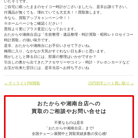
いたそうです。
ご自宅に眠ったままのセイコー時計がございましたら、是非お譲り下さい。
付属品が無くても、壊れていても大丈夫！！買取致します。
今なら、買取アップキャンペーン中！！
※ホームページをご確認ください！
普段より更にプラス査定になっております。
おたからや湘南台店は「生前整理・遺品整理・時計買取・昭和レトロセイコー
時計買取」の強い味方です。
是非、おたからや湘南台にお手伝いさせて下さいね。
梅雨に入り、なかなか天気がすぐれない日も多いと思います。
雨がしとしと降る日には、部屋の整理はいかがですか？
引出しの奥から出てきたアクセサリーやコイン・時計・テレホンカードなど
お宝が出来た翌日には、是非当店へお持ち下さいね
← ディライトPM買取
15円切手シート買い取り →
おたからや湘南台店への
買取のご相談やお問い合せは
不要なものは是非
「おたからや湘南台店」まで!
全国チェーン展開中と買取実績多数の安心感!