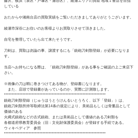
藤沢、横浜（泉区・戸塚区・瀬谷区）、綾瀬エリアの買取 地域１番店を目指
している
おたからや湘南台店の買取実績をご覧いただきましてありがとうございます。
綾瀬市深谷にお住いのお客様よりお買取りさせて頂きました。
自宅を整理していたら出て来たそうです。
刀剣は、買取は勿論の事、譲渡するにも「銃砲刀剣類登録」が必要になりま
す。
当店へお持ちになる際は、「銃砲刀剣類登録」がある事をご確認の上ご来店下
さい。
※画像の刀は鞘に巻きつけてある物が、登録書になります。
また、店頭で登録書があっているのか、実際に計測致します。
******************************************************************
銃砲刀剣類登録（じゅうほうとうけんるいとうろく、以下「登録」）は、
銃砲刀剣類所持等取締法第14条の規定により、美術品もしくは骨董品として
価値のある
火縄式銃砲などの古式銃砲、または美術品として価値のある刀剣類を
各都道府県教育委員会（旧：文化財保護委員会）が登録する手続である。
ウィキペディア 参照
******************************************************************