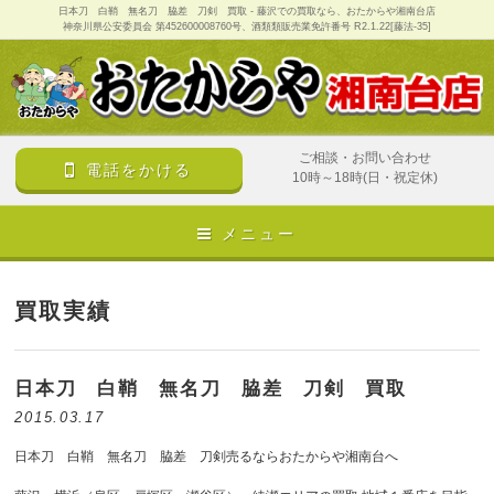
日本刀 白鞘 無名刀 脇差 刀剣 買取 - 藤沢での買取なら、おたからや湘南台店
神奈川県公安委員会 第452600008760号、酒類類販売業免許番号 R2.1.22[藤法-35]
ご相談・お問い合わせ
電話をかける
10時～18時(日・祝定休)
メニュー
買取実績
日本刀 白鞘 無名刀 脇差 刀剣 買取
2015.03.17
日本刀 白鞘 無名刀 脇差 刀剣売るならおたからや湘南台へ