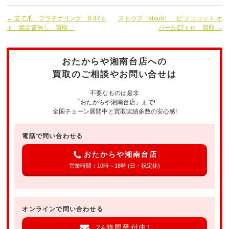
← 立て爪 プラチナリング 0.47ｃ
ストウブ（staub） ピコ ココット オ
ｔ 鑑定書無し 買取
バール27ｃｍ 買取 →
おたからや湘南台店への
買取のご相談やお問い合せは
不要なものは是非
「おたからや湘南台店」まで!
全国チェーン展開中と買取実績多数の安心感!
電話で問い合わせる
おたからや湘南台店
営業時間：10時～18時 (日・祝定休)
オンラインで問い合わせる
24時間受付中!