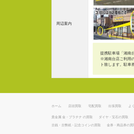
周辺案内
提携駐車場「湘南
※湘南台店ご利用の
ト致します。駐車
ホーム
店頭買取
宅配買取
出張買取
よ
貴金属 金・プラチナ の買取
ダイヤ・宝石の買取
古銭・古弊紙・記念コインの買取
金券・商品券の買