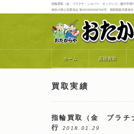
指輪買取（金 プラチナ シルバー ネックレス）藤沢市善行
神奈川県公安委員会 第452600008760号、酒類類販売業免許番号 
ホーム
店頭買取
買取実績
指輪買取（金 プラチ
行
2018.01.29