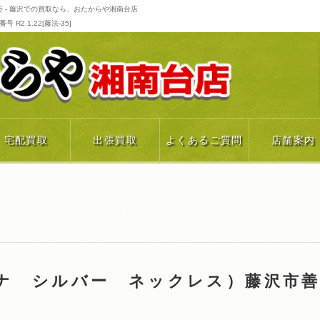
 - 藤沢での買取なら、おたからや湘南台店
R2.1.22[藤法-35]
宅配買取
出張買取
よくあるご質問
店舗案内
ナ シルバー ネックレス）藤沢市