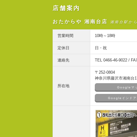
店舗案内
おたからや 湘南台店
湘南台駅か
営業時間
10時～18時
定休日
日・祝
連絡先
TEL 0466-46-9022 / FA
〒252-0804
神奈川県藤沢市湘南台1丁
所在地
Google
Googleイン