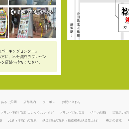
台パーキングセンター」
方に、30分無料券プレゼン
券を店舗へ持ちください。
くあるご質問
店舗案内
クーポン
お問い合わせ
ブランド時計 買取 ロレックス オメガ
ブランド品の買取
切手の買取
骨董品の買
取
お酒（洋酒）の買取
鉄道部品の買取（鉄道模型/鉄道放出品）
香水の買取