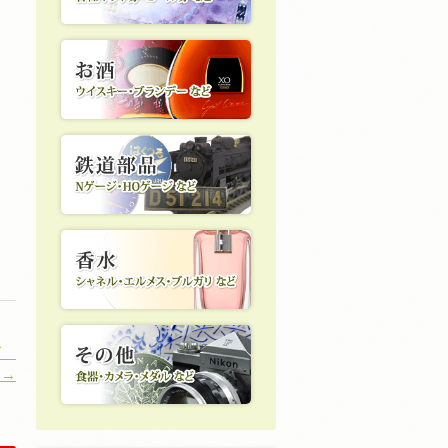
ッグ
 →