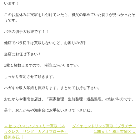
います！
このお盆休みに実家を片付けていたら、祖父の集めていた切手が見つかったそ
うです。
バラの切手大歓迎です！！
他店でバラ切手は買取しないなど、お困りの切手
当店にお任せ下さい！
1枚１枚数えますので、時間はかかりますが、
しっかり査定させて頂きます。
ハガキや収入印紙も買取ります。まとめてお持ち下さい。
おたからや湘南台店は、「実家整理・生前整理・遺品整理」の強い味方です。
是非、おたからや湘南台にお手伝いさせて下さいね。
← 使っていないジュエリー買取（ネ
ダイヤモンドリング買取（プラチナ
ックレス リング カメオブローチ）
1.09ｃｔ）横浜市泉区 →
藤沢市石川