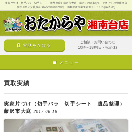
実家片づけ（切手バラ 切手シート 遺品整理）藤沢市大庭 - 藤沢での買取なら、おたからや湘南台店
神奈川県公安委員会 第452600008760号、酒類類販売業免許番号 R2.1.22[藤法-35]
ご相談・お問い合わせ
電話をかける
10時～18時(日・祝定休)
メニュー
買取実績
実家片づけ（切手バラ 切手シート 遺品整理）
藤沢市大庭
2017.08.16