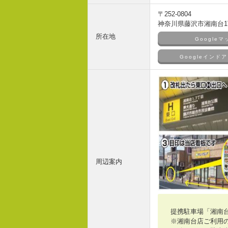
〒252-0804
神奈川県藤沢市湘南台1丁
所在地
Google
Googleイン
周辺案内
提携駐車場「湘南
※湘南台店ご利用の