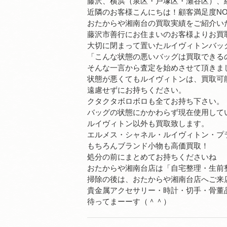
藤沢、横浜（泉区・戸塚区・瀬谷区）、
近隣のお客様こんにちは！顧客満足度NO
おたからや湘南台の買取実績をご紹介い
藤沢市善行にお住まいのお客様よりお買
大切に閉まって置いたルイヴィトンバッ
「こんな状態の悪いバッグは買取できる
そんな一言から査定を始めさせて頂きま
状態が悪くてもルイヴィトンは、買取可
遠慮せずにお持ちください。
クタクタボロボロも全てお持ち下さい。
バッグの状態にかかわらず現在使用して
ルイヴィトン以外も買取致します。
エルメス・シャネル・ルイヴィトン・プ
もちろんブランド小物も高価買取！
処分の前にまとめてお持ちくださいね
おたからや湘南台店は「自宅整理・生前
掃除の後は、おたからや湘南台店へご来
貴金属アクセサリー・時計・切手・骨董
待ってまーーす（＾＾）