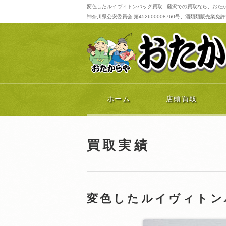
変色したルイヴィトンバッグ買取 - 藤沢での買取なら、おた
神奈川県公安委員会 第452600008760号、酒類類販売業免許番号 
ホーム
店頭買取
買取実績
変色したルイヴィト