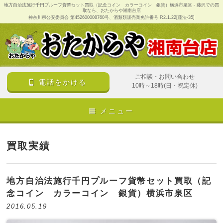
地方自治法施行千円プルーフ貨幣セット買取（記念コイン カラーコイン 銀貨）横浜市泉区 - 藤沢での買
取なら、おたからや湘南台店
神奈川県公安委員会 第452600008760号、酒類類販売業免許番号 R2.1.22[藤法-35]
ご相談・お問い合わせ
電話をかける
10時～18時(日・祝定休)
メニュー
買取実績
地方自治法施行千円プルーフ貨幣セット買取（記
念コイン カラーコイン 銀貨）横浜市泉区
2016.05.19