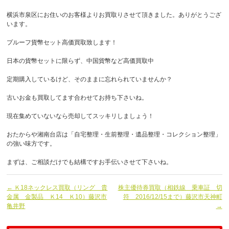
横浜市泉区にお住いのお客様よりお買取りさせて頂きました。ありがとうござ
います。
プルーフ貨幣セット高価買取致します！
日本の貨幣セットに限らず、中国貨幣など高価買取中
定期購入しているけど、そのままに忘れられていませんか？
古いお金も買取してます合わせてお持ち下さいね。
現在集めていないなら売却してスッキリしましょう！
おたからや湘南台店は「自宅整理・生前整理・遺品整理・コレクション整理」
の強い味方です。
まずは、ご相談だけでも結構ですお手伝いさせて下さいね。
← Ｋ18ネックレス買取（リング 貴
株主優待券買取（相鉄線 乗車証 切
金属 金製品 Ｋ14 Ｋ10）藤沢市
符 2016/12/15まで）藤沢市天神町
亀井野
→