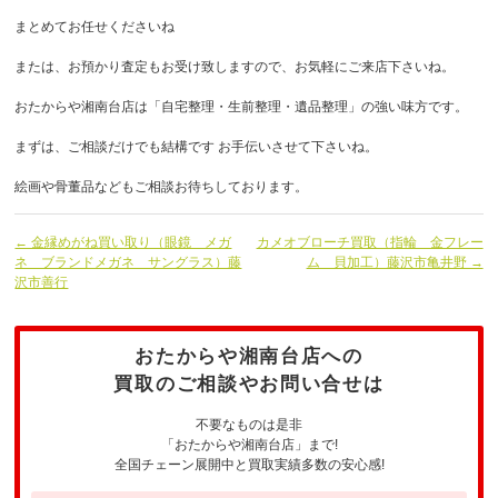
まとめてお任せくださいね
または、お預かり査定もお受け致しますので、お気軽にご来店下さいね。
おたからや湘南台店は「自宅整理・生前整理・遺品整理」の強い味方です。
まずは、ご相談だけでも結構です お手伝いさせて下さいね。
絵画や骨董品などもご相談お待ちしております。
← 金縁めがね買い取り（眼鏡 メガ
カメオブローチ買取（指輪 金フレー
ネ ブランドメガネ サングラス）藤
ム 貝加工）藤沢市亀井野 →
沢市善行
おたからや湘南台店への
買取のご相談やお問い合せは
不要なものは是非
「おたからや湘南台店」まで!
全国チェーン展開中と買取実績多数の安心感!