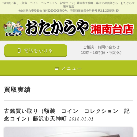
古銭買い取り（額装 コイン コレクション 記念コイン）藤沢市天神町 - 藤沢での買取なら、おたからや
湘南台店
神奈川県公安委員会 第452600008760号、酒類類販売業免許番号 R2.1.22[藤法-35]
ご相談・お問い合わせ
電話をかける
10時～18時(日・祝定休)
メニュー
買取実績
古銭買い取り（額装 コイン コレクション 記
念コイン）藤沢市天神町
2018.03.01