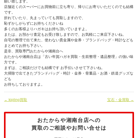
願い致します。
店舗近くのスーパーにお買物前に立ち寄り、帰りにお寄りいただくのでも結構
です。
折れていたり、丸まっていても買取しますので、
恥ずかしがらずにお持ちくださいね
多くのお客様よりハガキはお持ち頂いていますよ。
または、お預かり査定もお受け致しますので、お気軽にご来店下さいね。
自宅の整理で出て来た、使わない貴金属や金券・ブランドバッグ・時計なども
まとめてお持ち下さい。
是非、買取専門おたからや湘南台へ
おたからや湘南台店は「古い年賀ハガキ買取・生前整理・遺品整理」の強い味
方です。
まずは、ご相談だけでも結構です お手伝いさせて下さいね。
大掃除で出てきたブランドバッグ・時計・金券・骨董品・お酒・鉄道グッズな
ども
お待ちしておりますよ。
← kipling買取
宝石・金買取 →
おたからや湘南台店への
買取のご相談やお問い合せは