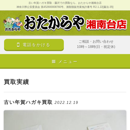
古い年賀ハガキ買取 - 藤沢での買取なら、おたからや湘南台店
神奈川県公安委員会 第452600008760号、酒類類販売業免許番号 R2.1.22[藤法-35]
ご相談・お問い合わせ
電話をかける
10時～18時(日・祝定休)
メニュー
買取実績
古い年賀ハガキ買取
2022.12.19