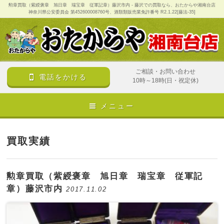
勲章買取（紫綬褒章 旭日章 瑞宝章 従軍記章）藤沢市内 - 藤沢での買取なら、おたからや湘南台店
神奈川県公安委員会 第452600008760号、酒類類販売業免許番号 R2.1.22[藤法-35]
ご相談・お問い合わせ
電話をかける
10時～18時(日・祝定休)
メニュー
買取実績
勲章買取（紫綬褒章 旭日章 瑞宝章 従軍記
章）藤沢市内
2017.11.02