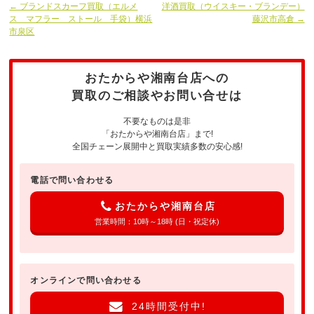
← ブランドスカーフ買取（エルメ
洋酒買取（ウイスキー・ブランデー）
ス マフラー ストール 手袋）横浜
藤沢市高倉 →
市泉区
おたからや湘南台店への
買取のご相談やお問い合せは
不要なものは是非
「おたからや湘南台店」まで!
全国チェーン展開中と買取実績多数の安心感!
電話で問い合わせる
おたからや湘南台店
営業時間：10時～18時 (日・祝定休)
オンラインで問い合わせる
24時間受付中!