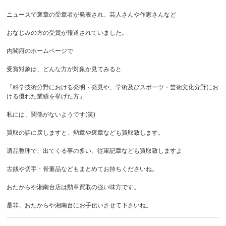
ニュースで褒章の受章者が発表され、芸人さんや作家さんなど
おなじみの方の受賞が報道されていました。
内閣府のホームページで
受賞対象は、どんな方が対象か見てみると
「科学技術分野における発明・発見や、学術及びスポーツ・芸術文化分野にお
ける優れた業績を挙げた方」
私には、関係がないようです(笑)
買取の話に戻しますと、勲章や褒章なども買取致します。
遺品整理で、出てくる事の多い、従軍記章なども買取致しますよ
古銭や切手・骨董品などもまとめてお持ちくださいね。
おたからや湘南台店は勲章買取の強い味方です。
是非、おたからや湘南台にお手伝いさせて下さいね。