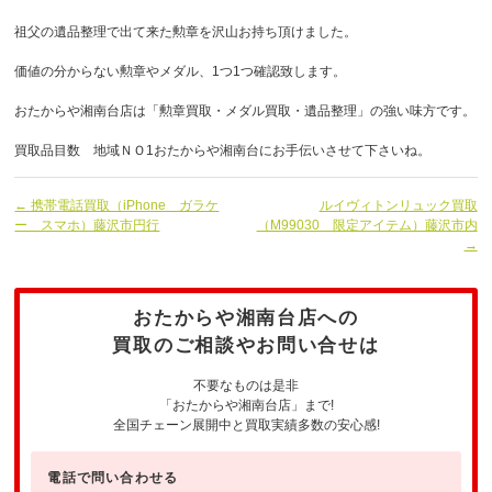
祖父の遺品整理で出て来た勲章を沢山お持ち頂けました。
価値の分からない勲章やメダル、1つ1つ確認致します。
おたからや湘南台店は「勲章買取・メダル買取・遺品整理」の強い味方です。
買取品目数 地域ＮＯ1おたからや湘南台にお手伝いさせて下さいね。
← 携帯電話買取（iPhone ガラケ
ルイヴィトンリュック買取
ー スマホ）藤沢市円行
（M99030 限定アイテム）藤沢市内
→
おたからや湘南台店への
買取のご相談やお問い合せは
不要なものは是非
「おたからや湘南台店」まで!
全国チェーン展開中と買取実績多数の安心感!
電話で問い合わせる