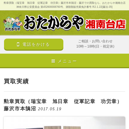
勲章買取（瑞宝章 旭日章 従軍記章 功労章）藤沢市本鵠沼 - 藤沢での買取なら、おたからや湘南台店
神奈川県公安委員会 第452600008760号、酒類類販売業免許番号 R2.1.22[藤法-35]
ご相談・お問い合わせ
電話をかける
10時～18時(日・祝定休)
メニュー
買取実績
勲章買取（瑞宝章 旭日章 従軍記章 功労章）
藤沢市本鵠沼
2017.05.19