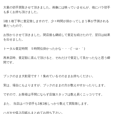
大量の切手買取させて頂きました。画像には映っていませんが、他にバラ切手
も多くお持ち頂けました。
1枚１枚丁寧に査定致しますので、少々時間が掛かってしまう事が予測される
量だったので、
お預かりさせて頂きました。閉店後も継続して査定を続けたので、翌日は結果
を出せました。
トータル査定時間 ５時間位掛かったかな・・・(´・ω・｀)
再来店時、査定額に喜んで頂けると、それだけで査定して良かったなと思う瞬
間です。
ブックのまま大歓迎です！！集めているそのままお持ちください。
実は、場合にもよりますが、ブックのままの方が数えやすかったりします。
ですので、お客様は手間にならず店舗スタッフは数え易くニッコリです。
また、 当店はバラ切手も1枚1枚しっかり数えて買取致します。
ハガキや収入印紙もまとめてお持ち下さい。