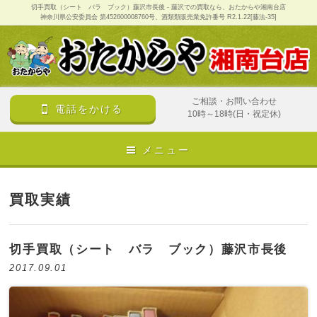
切手買取（シート バラ ブック）藤沢市長後 - 藤沢での買取なら、おたからや湘南台店
神奈川県公安委員会 第452600008760号、酒類類販売業免許番号 R2.1.22[藤法-35]
ご相談・お問い合わせ
電話をかける
10時～18時(日・祝定休)
メニュー
買取実績
切手買取（シート バラ ブック）藤沢市長後
2017.09.01