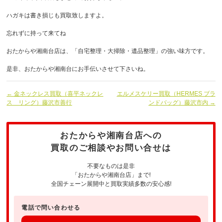
ハガキは書き損じも買取致しますよ。
忘れずに持って来てね
おたからや湘南台店は、「自宅整理・大掃除・遺品整理」の強い味方です。
是非、おたからや湘南台にお手伝いさせて下さいね。
← 金ネックレス買取（喜平ネックレ
エルメスケリー買取（HERMES ブラ
ス リング）藤沢市善行
ンドバッグ）藤沢市内 →
おたからや湘南台店への
買取のご相談やお問い合せは
不要なものは是非
「おたからや湘南台店」まで!
全国チェーン展開中と買取実績多数の安心感!
電話で問い合わせる