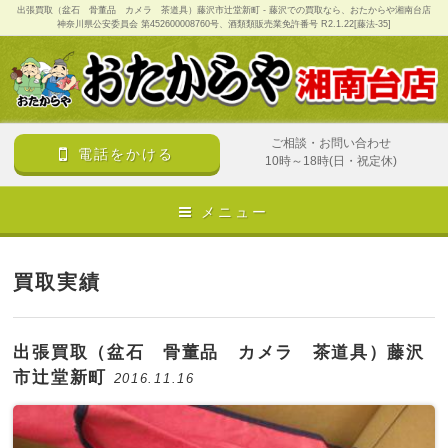
出張買取（盆石 骨董品 カメラ 茶道具）藤沢市辻堂新町 - 藤沢での買取なら、おたからや湘南台店
神奈川県公安委員会 第452600008760号、酒類類販売業免許番号 R2.1.22[藤法-35]
ご相談・お問い合わせ
電話をかける
10時～18時(日・祝定休)
メニュー
買取実績
出張買取（盆石 骨董品 カメラ 茶道具）藤沢
市辻堂新町
2016.11.16