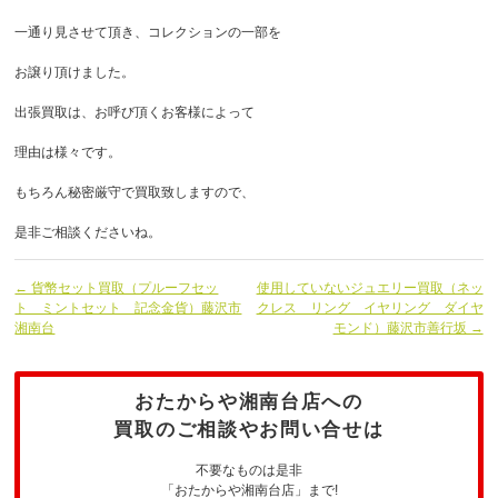
一通り見させて頂き、コレクションの一部を
お譲り頂けました。
出張買取は、お呼び頂くお客様によって
理由は様々です。
もちろん秘密厳守で買取致しますので、
是非ご相談くださいね。
← 貨幣セット買取（プルーフセッ
使用していないジュエリー買取（ネッ
ト ミントセット 記念金貨）藤沢市
クレス リング イヤリング ダイヤ
湘南台
モンド）藤沢市善行坂 →
おたからや湘南台店への
買取のご相談やお問い合せは
不要なものは是非
「おたからや湘南台店」まで!