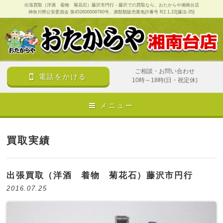
出張買取（洋酒 着物 菊花石）藤沢市円行 - 藤沢での買取なら、おたからや湘南台店
神奈川県公安委員会 第452600008760号、酒類類販売業免許番号 R2.1.22[藤法-35]
ご相談・お問い合わせ
電話をかける
10時～18時(日・祝定休)
メニュー
買取実績
出張買取（洋酒 着物 菊花石）藤沢市円行
2016.07.25