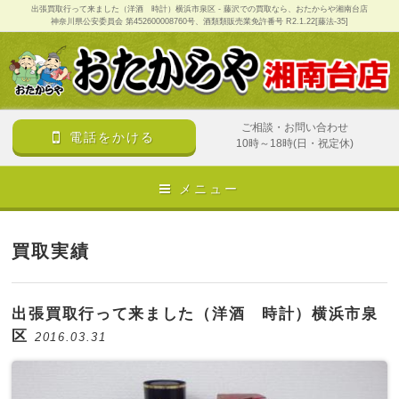
出張買取行って来ました（洋酒 時計）横浜市泉区 - 藤沢での買取なら、おたからや湘南台店
神奈川県公安委員会 第452600008760号、酒類類販売業免許番号 R2.1.22[藤法-35]
ご相談・お問い合わせ
電話をかける
10時～18時(日・祝定休)
メニュー
買取実績
出張買取行って来ました（洋酒 時計）横浜市泉
区
2016.03.31