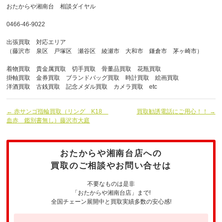
おたからや湘南台 相談ダイヤル
0466-46-9022
出張買取 対応エリア
（藤沢市 泉区 戸塚区 瀬谷区 綾瀬市 大和市 鎌倉市 茅ヶ崎市）
着物買取 貴金属買取 切手買取 骨董品買取 花瓶買取
掛軸買取 金券買取 ブランドバッグ買取 時計買取 絵画買取
洋酒買取 古銭買取 記念メダル買取 カメラ買取 etc
← 赤サンゴ指輪買取（リング K18
買取勧誘電話にご用心！！ →
血赤 鑑別書無し）藤沢市大庭
おたからや湘南台店への
買取のご相談やお問い合せは
不要なものは是非
「おたからや湘南台店」まで!
全国チェーン展開中と買取実績多数の安心感!