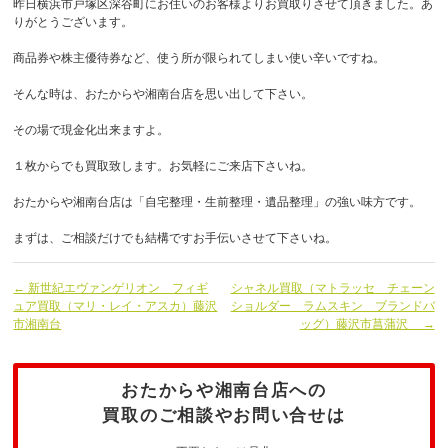
昨日横浜市戸塚区深谷町にお住いのお客様よりお買取りさせて頂きました。あ
りがとうございます。
商品券や株主優待券など、使う所が限られてしまい使い辛いですね。
そんな時は、おたからや湘南台店を思い出して下さい。
その場で現金化出来ますよ。
１枚からでも買取致します。お気軽にご来店下さいね。
おたからや湘南台店は「自宅整理・生前整理・遺品整理」の強い味方です。
まずは、ご相談だけでも結構ですお手伝いさせて下さいね。
← 新世紀エヴァンゲリオン フィギ
シャネル買取（マトラッセ チェーン
ュア買取（マリ・レイ・アスカ）藤沢
ショルダー ラムスキン ブランドバ
市湘南台
ッグ）藤沢市菖蒲沢 →
おたからや湘南台店への
買取のご相談やお問い合せは