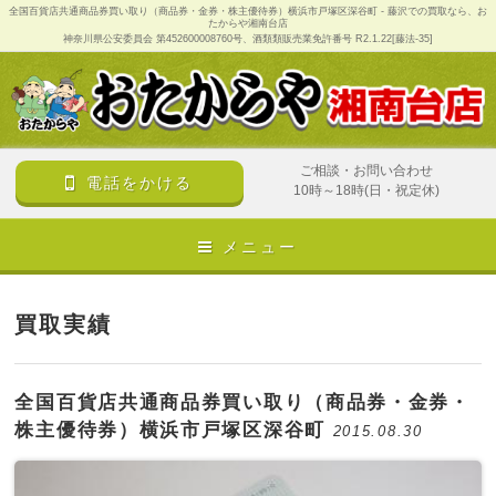
全国百貨店共通商品券買い取り（商品券・金券・株主優待券）横浜市戸塚区深谷町 - 藤沢での買取なら、お
たからや湘南台店
神奈川県公安委員会 第452600008760号、酒類類販売業免許番号 R2.1.22[藤法-35]
ご相談・お問い合わせ
電話をかける
10時～18時(日・祝定休)
メニュー
買取実績
全国百貨店共通商品券買い取り（商品券・金券・
株主優待券）横浜市戸塚区深谷町
2015.08.30