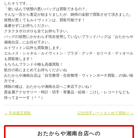
したそうです。。
「使い込んで状態の悪いバッグは買取できるの？」
そんな一言から査定が始まりましたが、納得の金額で買取させて頂きました。
状態が悪くてもルイヴィトンは、買取可能です！
遠慮せずにお持ちください。
クタクタボロボロも全てお持ち下さい。
バッグの状態にかかわらず現在使用していないブランドバッグは「おたからや
湘南台店」にお任せ下さい。
ルイヴィトン以外も買取致します。
エルメス・シャネル・ルイヴィトン・プラダ・グッチ・セリーヌ・ディオール
も買取致します！
もちろんブランド小物も高価買取！
処分の前にまとめてお持ちくださいね
おたからや湘南台店は「自宅整理・生前整理・ヴィトンポーチ買取」の強い味
方です。
掃除の後は、おたからや湘南台店へご来店下さいね！
貴金属アクセサリー・時計・切手・骨董品・絵画・こけし・レコードなども
待ってまーーす（＾＾）
← 天保通宝買取
記念切手シートまとめて買取り →
おたからや湘南台店への