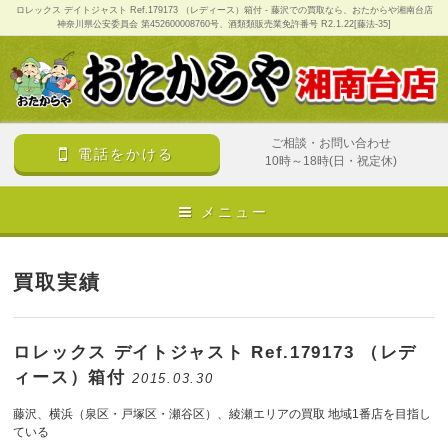
ロレックス デイトジャスト Ref.179173 （レディース）箱付 - 藤沢での買取なら、おたからや湘南台店
神奈川県公安委員会 第452600008760号、酒類類販売業免許番号 R2.1.22[藤法-35]
ご相談・お問い合わせ
電話をかける
10時～18時(日・祝定休)
メニュー
買取実績
ロレックス デイトジャスト Ref.179173 （レデ
ィース）箱付
2015.03.30
藤沢、横浜（泉区・戸塚区・瀬谷区）、綾瀬エリアの買取 地域1番店を目指し
ている