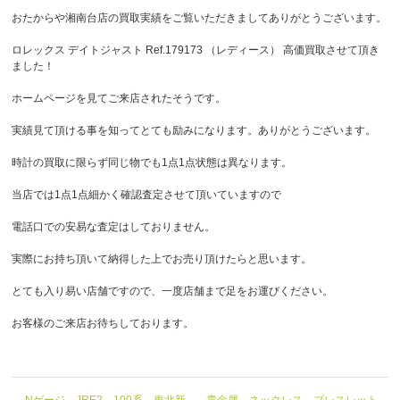
おたからや湘南台店の買取実績をご覧いただきましてありがとうございます。
ロレックス デイトジャスト Ref.179173 （レディース） 高価買取させて頂き
ました！
ホームページを見てご来店されたそうです。
実績見て頂ける事を知ってとても励みになります。ありがとうございます。
時計の買取に限らず同じ物でも1点1点状態は異なります。
当店では1点1点細かく確認査定させて頂いていますので
電話口での安易な査定はしておりません。
実際にお持ち頂いて納得した上でお売り頂けたらと思います。
とても入り易い店舗ですので、一度店舗まで足をお運びください。
お客様のご来店お待ちしております。
← Nゲージ JRE2 100系 東北新
貴金属 ネックレス ブレスレット