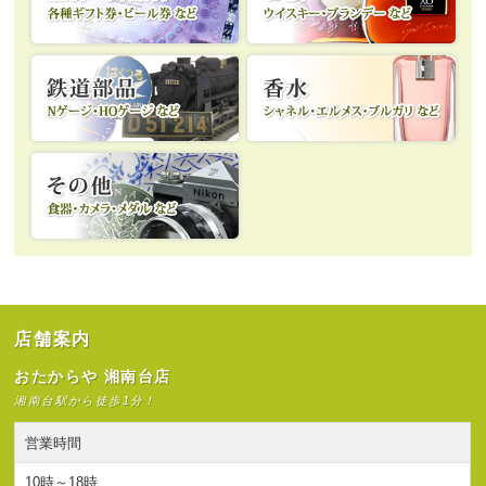
店舗案内
おたからや 湘南台店
湘南台駅から徒歩1分！
営業時間
10時～18時