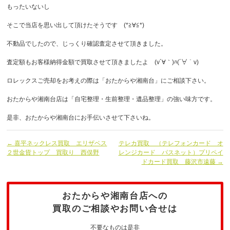
もったいないし
そこで当店を思い出して頂けたそうです (*≧∀≦*)
不動品でしたので、じっくり確認査定させて頂きました。
査定額もお客様納得金額で買取させて頂きましたよ (v´∀｀)ﾊ(´∀｀v)
ロレックスご売却をお考えの際は「おたからや湘南台」にご相談下さい。
おたからや湘南台店は「自宅整理・生前整理・遺品整理」の強い味方です。
是非、おたからや湘南台にお手伝いさせて下さいね。
← 喜平ネックレス買取 エリザベス
テレカ買取 （テレフォンカード オ
２世金貨トップ 買取り 西俣野
レンジカード パスネット）プリペイ
ドカード買取 藤沢市遠藤 →
おたからや湘南台店への
買取のご相談やお問い合せは
不要なものは是非