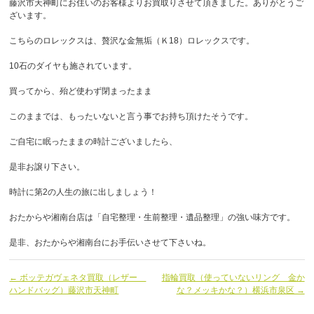
藤沢市天神町にお住いのお客様よりお買取りさせて頂きました。ありがとうご
ざいます。
こちらのロレックスは、贅沢な金無垢（Ｋ18）ロレックスです。
10石のダイヤも施されています。
買ってから、殆ど使わず閉まったまま
このままでは、もったいないと言う事でお持ち頂けたそうです。
ご自宅に眠ったままの時計ございましたら、
是非お譲り下さい。
時計に第2の人生の旅に出しましょう！
おたからや湘南台店は「自宅整理・生前整理・遺品整理」の強い味方です。
是非、おたからや湘南台にお手伝いさせて下さいね。
← ボッテガヴェネタ買取（レザー
指輪買取（使っていないリング 金か
ハンドバッグ）藤沢市天神町
な？メッキかな？）横浜市泉区 →