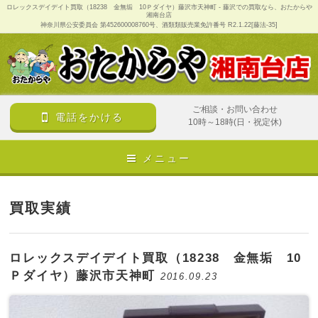
ロレックスデイデイト買取（18238 金無垢 10Ｐダイヤ）藤沢市天神町 - 藤沢での買取なら、おたからや
湘南台店
神奈川県公安委員会 第452600008760号、酒類類販売業免許番号 R2.1.22[藤法-35]
ご相談・お問い合わせ
電話をかける
10時～18時(日・祝定休)
メニュー
買取実績
ロレックスデイデイト買取（18238 金無垢 10
Ｐダイヤ）藤沢市天神町
2016.09.23