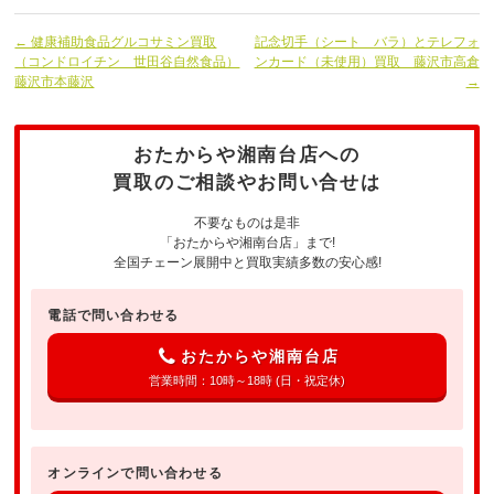
← 健康補助食品グルコサミン買取
記念切手（シート バラ）とテレフォ
（コンドロイチン 世田谷自然食品）
ンカード（未使用）買取 藤沢市高倉
藤沢市本藤沢
→
おたからや湘南台店への
買取のご相談やお問い合せは
不要なものは是非
「おたからや湘南台店」まで!
全国チェーン展開中と買取実績多数の安心感!
電話で問い合わせる
おたからや湘南台店
営業時間：10時～18時 (日・祝定休)
オンラインで問い合わせる