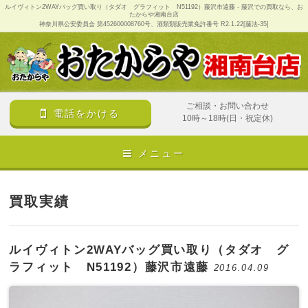
ルイヴィトン2WAYバッグ買い取り（タダオ グラフィット N51192）藤沢市遠藤 - 藤沢での買取なら、お
たからや湘南台店
神奈川県公安委員会 第452600008760号、酒類類販売業免許番号 R2.1.22[藤法-35]
ご相談・お問い合わせ
電話をかける
10時～18時(日・祝定休)
メニュー
買取実績
ルイヴィトン2WAYバッグ買い取り（タダオ グ
ラフィット N51192）藤沢市遠藤
2016.04.09