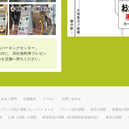
台パーキングセンター」
方に、30分無料券プレゼン
券を店舗へ持ちください。
くあるご質問
店舗案内
クーポン
お問い合わせ
ブランド時計 買取 ロレックス オメガ
ブランド品の買取
切手の買取
骨董品の買
取
お酒（洋酒）の買取
鉄道部品の買取（鉄道模型/鉄道放出品）
香水の買取
部