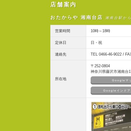
店舗案内
おたからや 湘南台店
湘南台駅か
営業時間
10時～18時
定休日
日・祝
連絡先
TEL 0466-46-9022 / FA
〒252-0804
神奈川県藤沢市湘南台1丁
所在地
Google
Googleイン