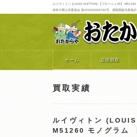
ルイヴィトン (LOUIS VUITTON) 【ブローニュ35】 M
神奈川県公安委員会 第452600008760号、酒類類販売業免許番号 
ホーム
店頭買取
買取実績
ルイヴィトン (LOUIS
M51260 モノグラ