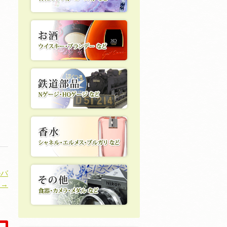
ルバ
 →