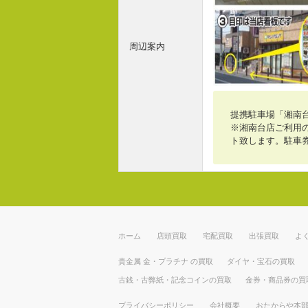
周辺案内
提携駐車場「湘南
※湘南台店ご利用の
ト致します。駐車
ホーム
店頭買取
宅配買取
出張買取
よ
貴金属 金・プラチナ の買取
ダイヤ・宝石の買取
古銭・古弊紙・記念コインの買取
金券・商品券の買
プライバシーポリシー
会社概要
おたからや本