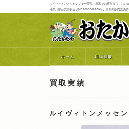
ルイヴィトンメッセンジャー買取 - 藤沢での買取なら、おた
神奈川県公安委員会 第452600008760号、酒類類販売業免許番号 
ホーム
店頭買取
買取実績
ルイヴィトンメッセ