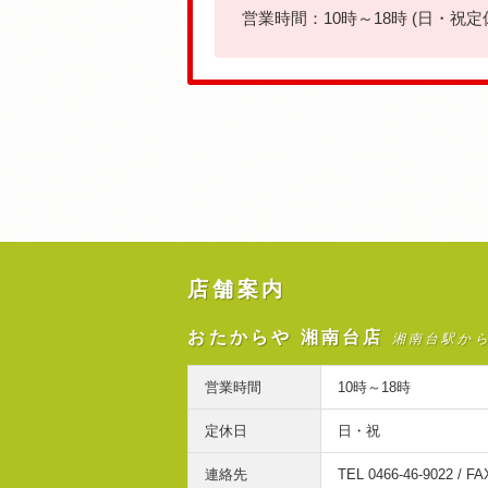
営業時間：10時～18時 (日・祝定
店舗案内
おたからや 湘南台店
湘南台駅か
営業時間
10時～18時
定休日
日・祝
連絡先
TEL 0466-46-9022 / FA