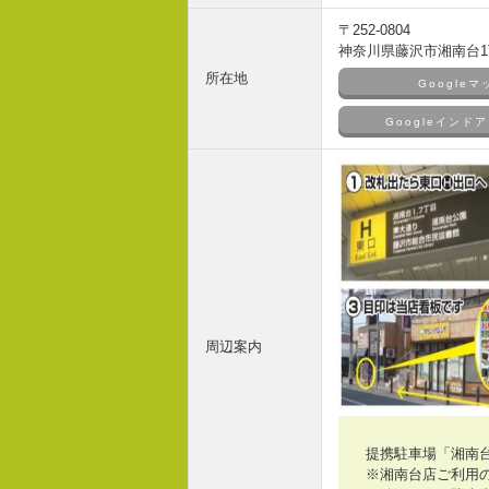
〒252-0804
神奈川県藤沢市湘南台1丁
所在地
Google
Googleイン
周辺案内
提携駐車場「湘南
※湘南台店ご利用の