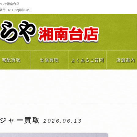
からや湘南台店
R2.1.22[藤法-35]
宅配買取
出張買取
よくあるご質問
店舗案内
ンジャー買取
2026.06.13