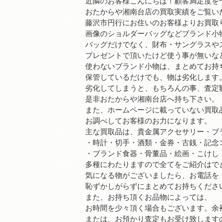
近隣のお客様こんにちは！顧客満足度を
おたからや湘南台店の買取実績をご覧い
藤沢市円行にお住いのお客様よりお買取
画像のショルダーバッグなどブランド小
バッグだけでなく、財布・サングラスや
プレゼントで頂いたけど使う事が無いな
使わないブランド小物は、まとめてお持
保管しているだけでも、物は劣化します
劣化してしまうと、もちろんの事、査定
是非おたからや湘南台店へ持ち下さい。
また、ホームページに載っていない買取
お調べしてお客様のお力になります。
主な買取品は、貴金属アクセサリー・ブ
・時計・切手・酒類・金券・古銭・記念
・ブランド食器・骨董品・絵画・こけし
多種にわたりますので全てをご紹介はで
気になる物がございましたら、お電話を
恥ずかしがらずにまとめてお持ちくださ
また、お持ち頂くお品物によっては、
お時間を少々頂く場合もございます。余
または、お預かり査定もお受け致します