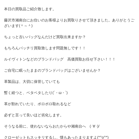
本日の買取品ご紹介致します。
藤沢市湘南台にお住いのお客様よりお買取りさせて頂きました。ありがとうご
ざいます(＾～＾)
ちょっと古いバッグなんだけど買取出来ますか？
もちろんバッチリ買取致します問題無しです！！
ルイヴィトンなどのブランドバッグ 高価買取お任せ下さい！！！
ご自宅に眠ったままのブランドバッグはございませんか？
革製品は、大切に保管していても
暫く経つと、ベタベタしたり(´・ω・`)
革が割れていたり、ポロポロ取れるなど
必ずと言って良いほど劣化します。
そうなる前に、使わないならおたからや湘南台へ (･∀･)/
クローゼットもスッキリするし、懐もあったまりますよ(*^o^*)