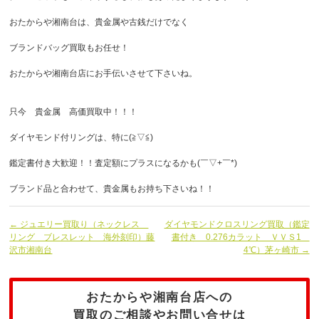
おたからや湘南台は、貴金属や古銭だけでなく
ブランドバッグ買取もお任せ！
おたからや湘南台店にお手伝いさせて下さいね。
只今 貴金属 高価買取中！！！
ダイヤモンド付リングは、特に(≧▽≦)
鑑定書付き大歓迎！！査定額にプラスになるかも(￣▽+￣*)
ブランド品と合わせて、貴金属もお持ち下さいね！！
← ジュエリー買取り（ネックレス
ダイヤモンドクロスリング買取（鑑定
リング ブレスレット 海外刻印）藤
書付き 0.276カラット ＶＶＳ1
沢市湘南台
4℃）茅ヶ崎市 →
おたからや湘南台店への
買取のご相談やお問い合せは