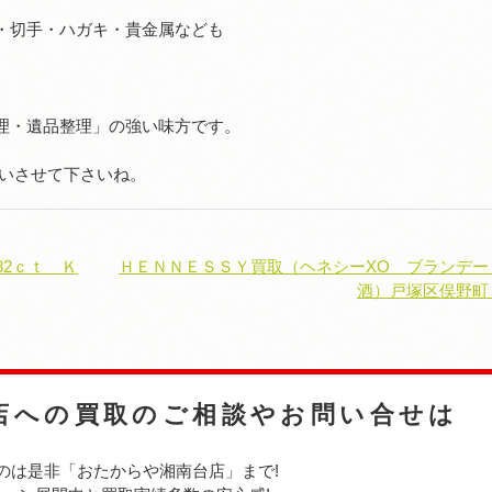
・切手・ハガキ・貴金属なども
理・遺品整理」の強い味方です。
伝いさせて下さいね。
32ｃｔ Ｋ
ＨＥＮＮＥＳＳＹ買取（ヘネシーXO ブランデー
酒）戸塚区俣野町
店への
買取のご相談やお問い合せは
のは是非
「おたからや湘南台店」まで!