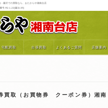
 - 藤沢での買取なら、おたからや湘南台店
R2.1.22[藤法-35]
宅配買取
出張買取
よくあるご質問
店舗案内
券買取（お買物券 クーポン券）湘南