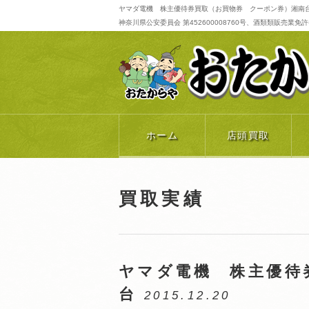
ヤマダ電機 株主優待券買取（お買物券 クーポン券）湘南台
神奈川県公安委員会 第452600008760号、酒類類販売業免許番号 
ホーム
店頭買取
買取実績
ヤマダ電機 株主優待
台
2015.12.20