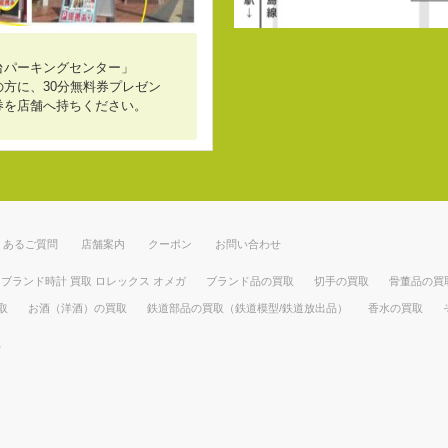
台パーキングセンター」
方に、30分無料券プレゼン
券を店舗へ持ちください。
くあるご質問
店舗案内
クーポン
お問い合わせ
ブランド時計 買取 ロレックス オメガ
ブランド品の買取
切手の買取
骨董品の買
取
お酒（洋酒）の買取
鉄道部品の買取（鉄道模型/鉄道放出品）
香水の買取
部