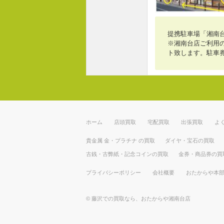
提携駐車場「湘南
※湘南台店ご利用の
ト致します。駐車
ホーム
店頭買取
宅配買取
出張買取
よ
貴金属 金・プラチナ の買取
ダイヤ・宝石の買取
古銭・古弊紙・記念コインの買取
金券・商品券の買
プライバシーポリシー
会社概要
おたからや本
©
藤沢での買取なら、おたからや湘南台店