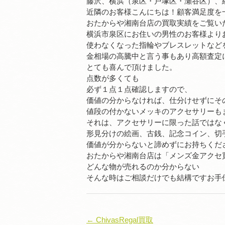
藤沢、横浜（泉区・戸塚区・瀬谷区）、
近隣のお客様こんにちは！顧客満足度を
おたからや湘南台店の買取実績をご覧い
横浜市泉区にお住いの男性のお客様より
使わなくなった指輪やブレスレットなど
金相場の高騰中と言う事もあり高額査定
とても喜んで頂けました。
点数が多くても
必ず１点１点確認しますので、
価値の分からなければ、仕分けせずにそ
値段の付かないメッキのアクセサリーも
それは、アクセサリーに限った話ではな
形見分けの絵画、古銭、記念コイン、切
価値が分からないと諦めずにお持ちくだ
おたからや湘南台店は「メンズ金アクセ
どんな物が売れるのか分からない
そんな時はご相談だけでも結構ですお手
← ChivasRegal買取