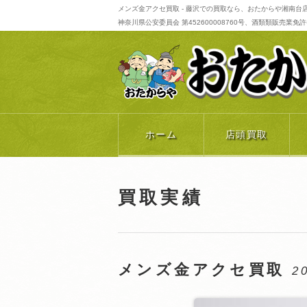
メンズ金アクセ買取 - 藤沢での買取なら、おたからや湘南台
神奈川県公安委員会 第452600008760号、酒類類販売業免許番号 
ホーム
店頭買取
買取実績
メンズ金アクセ買取
2