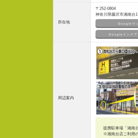
〒252-0804
神奈川県藤沢市湘南台1丁
所在地
Google
Googleイン
周辺案内
提携駐車場「湘南
※湘南台店ご利用の