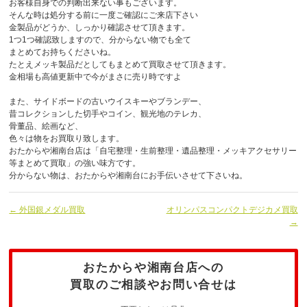
お客様自身での判断出来ない事もございます。
そんな時は処分する前に一度ご確認にご来店下さい
金製品がどうか、しっかり確認させて頂きます。
1つ1つ確認致しますので、分からない物でも全て
まとめてお持ちくださいね。
たとえメッキ製品だとしてもまとめて買取させて頂きます。
金相場も高値更新中で今がまさに売り時ですよ
また、サイドボードの古いウイスキーやブランデー、
昔コレクションした切手やコイン、観光地のテレカ、
骨董品、絵画など、
色々は物をお買取り致します。
おたからや湘南台店は「自宅整理・生前整理・遺品整理・メッキアクセサリー
等まとめて買取」の強い味方です。
分からない物は、おたからや湘南台にお手伝いさせて下さいね。
← 外国銀メダル買取
オリンパスコンパクトデジカメ買取
→
おたからや湘南台店への
買取のご相談やお問い合せは