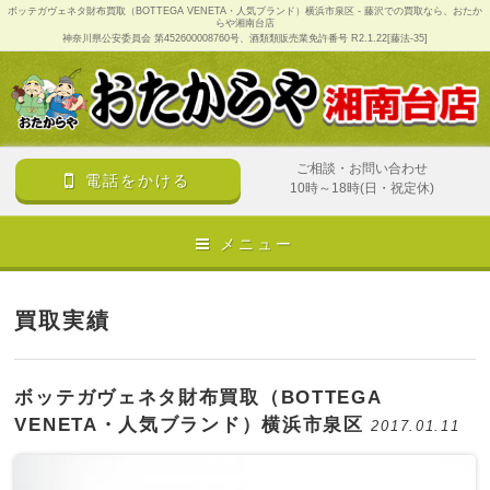
ボッテガヴェネタ財布買取（BOTTEGA VENETA・人気ブランド）横浜市泉区 - 藤沢での買取なら、おたか
らや湘南台店
神奈川県公安委員会 第452600008760号、酒類類販売業免許番号 R2.1.22[藤法-35]
ご相談・お問い合わせ
電話をかける
10時～18時(日・祝定休)
メニュー
買取実績
ボッテガヴェネタ財布買取（BOTTEGA
VENETA・人気ブランド）横浜市泉区
2017.01.11