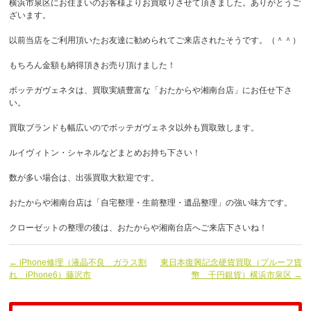
横浜市泉区にお住まいのお客様よりお買取りさせて頂きました。ありがとうご
ざいます。
以前当店をご利用頂いたお友達に勧められてご来店されたそうです。（＾＾）
もちろん金額も納得頂きお売り頂けました！
ボッテガヴェネタは、買取実績豊富な「おたからや湘南台店」にお任せ下さ
い。
買取ブランドも幅広いのでボッテガヴェネタ以外も買取致します。
ルイヴィトン・シャネルなどまとめお持ち下さい！
数が多い場合は、出張買取大歓迎です。
おたからや湘南台店は「自宅整理・生前整理・遺品整理」の強い味方です。
クローゼットの整理の後は、おたからや湘南台店へご来店下さいね！
← iPhone修理（液晶不良 ガラス割
東日本復興記念硬貨買取（プルーフ貨
れ iPhone6）藤沢市
幣 千円銀貨）横浜市泉区 →