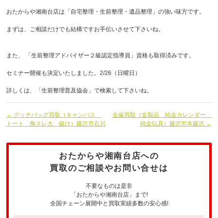
おたからや湘南台店は「自宅整理・生前整理・遺品整理」の強い味方です。
まずは、ご相談だけでも結構ですお手伝いさせて下さいね。
また、 「生前整理アドバイザー２級認定指導員」資格も取得済みです。
セミナー開催も決定いたしました。2/26（日曜日）
詳しくは、「生前整理普及協会」で検索して下さいね。
← グッチバッグ買取（キャンバス
金歯買取（金製品 純金カレンダー
トート 角スレ大 破け）藤沢市石川
純金仏具）藤沢市本藤沢 →
おたからや湘南台店への
買取のご相談やお問い合せは
不要なものは是非
「おたからや湘南台店」まで!
全国チェーン展開中と買取実績多数の安心感!