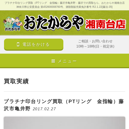
プラチナ印台リング買取（PTリング 金指輪）藤沢市亀井野 - 藤沢での買取なら、おたからや湘南台店
神奈川県公安委員会 第452600008760号、酒類類販売業免許番号 R2.1.22[藤法-35]
ご相談・お問い合わせ
電話をかける
10時～18時(日・祝定休)
メニュー
買取実績
プラチナ印台リング買取（PTリング 金指輪）藤
沢市亀井野
2017.02.27