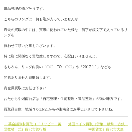
遺品整理の物だそうです。
こちらのリングは、何も彫が入っていませんが、
過去の買取の中には、実際に使われていた様な、苗字が鏡文字で入っているリ
ングを
買わせて頂いた事もございます。
特に彫に関係なく買取致しますので、心配はいりませんよ。
もちろん、リング内側の「〇〇 TO 〇〇」や「2017.1.1」なども
問題ありません買取致します。
貴金属買取はお任せ下さい！
おたからや湘南台店は「自宅整理・生前整理・遺品整理」の強い味方です。
買取品目数 地域ＮＯ1おたからや湘南台にお手伝いさせて下さいね。
← 英会話教材買取（ドリッピー 英
外国コイン買取（貨幣 紙幣 古銭
語教材一式）藤沢市善行坂
中国貨幣）藤沢市大庭 →