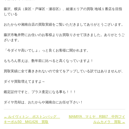
藤沢、横浜（泉区・戸塚区・瀬谷区）、綾瀬エリアの買取 地域１番店を目指
している
おたからや湘南台店の買取実績をご覧いただきましてありがとうございます。
藤沢市亀井野にお住いのお客様よりお買取りさせて頂きました。ありがとうご
ざいます。
「今ダイヤ高いでしょ」っと良くお客様に聞かれます。
もちろん答えは、数年前に比べると高くなっていますよ！
買取実績に全て書ききれないので全てをアップしている訳ではありませんが、
ダイヤ買取増えてますよ～
鑑定証付ですと、プラス査定になる事も！！！
ダイヤ売却は、おたからや湘南台にお任せ下さい！
← ルイヴィトン ボストンバッグ
MAMIYA マミヤ RB67 中判フイ
キーポル50 M41426 買取
ルムカメラ 買取 →