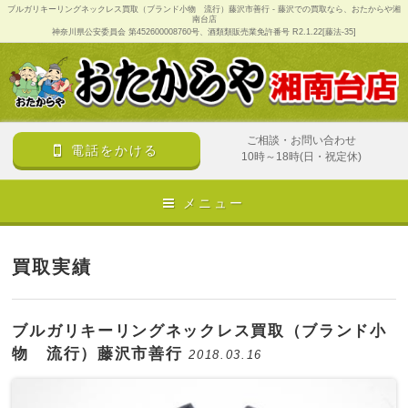
ブルガリキーリングネックレス買取（ブランド小物 流行）藤沢市善行 - 藤沢での買取なら、おたからや湘
南台店
神奈川県公安委員会 第452600008760号、酒類類販売業免許番号 R2.1.22[藤法-35]
ご相談・お問い合わせ
電話をかける
10時～18時(日・祝定休)
メニュー
買取実績
ブルガリキーリングネックレス買取（ブランド小
物 流行）藤沢市善行
2018.03.16