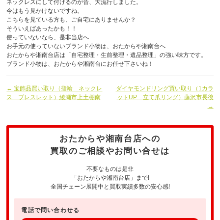
ネックレスにして付けるのが昔、大流行しました。
今はもう見かけないですね。
こちらを見ている方も、ご自宅にありませんか？
そういえばあったかも！！
使っていないなら、是非当店へ
お手元の使っていないブランド小物は、おたからや湘南台へ
おたからや湘南台店は「自宅整理・生前整理・遺品整理」の強い味方です。
ブランド小物は、おたからや湘南台にお任せ下さいね！
← 宝飾品買い取り（指輪 ネックレ
ダイヤモンドリング買い取り（1カラ
ス ブレスレット）綾瀬市上土棚南
ットUP 立て爪リング）藤沢市長後
→
おたからや湘南台店への
買取のご相談やお問い合せは
不要なものは是非
「おたからや湘南台店」まで!
全国チェーン展開中と買取実績多数の安心感!
電話で問い合わせる